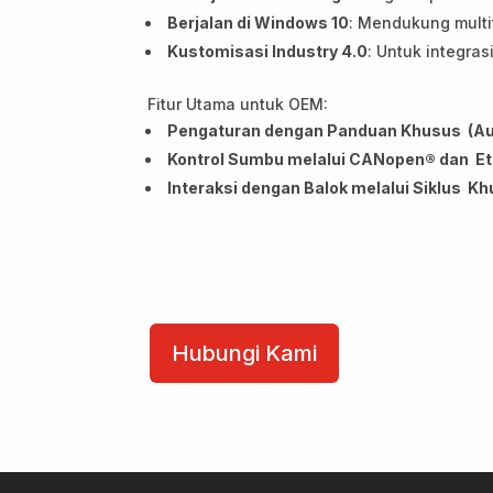
Berjalan di Windows 10
: Mendukung multi
Kustomisasi Industry 4.0
: Untuk integra
Fitur Utama untuk OEM:
Pengaturan dengan Panduan Khusus (Au
Kontrol Sumbu melalui CANopen® dan E
Interaksi dengan Balok melalui Siklus K
CybTouch
15PS
Hubungi Kami
Win
quantity