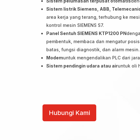
Sistem pelumasan terpusat otomatis
den
Sistem listrik Siemens, ABB, Telemecani
area kerja yang terang, terhubung ke me
kontrol mesin SIEMENS S7.
Panel Sentuh SIEMENS KTP1200 PN
denga
pembentuk, membaca dan mengatur posisi
batas, fungsi diagnostik, dan alarm mesin.
Modem
untuk mengendalikan PLC dari jara
Sistem pendingin udara atau air
untuk oli 
HSM
quantity
Hubungi Kami