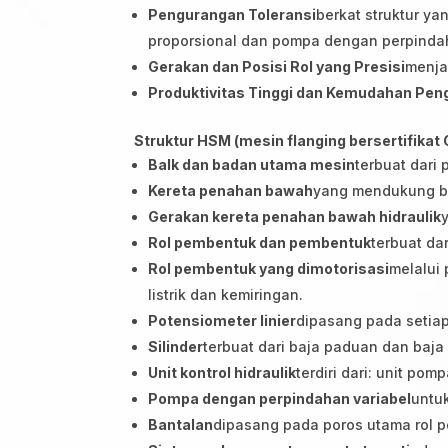
Pengurangan Toleransi
berkat struktur y
proporsional dan pompa dengan perpindah
Gerakan dan Posisi Rol yang Presisi
menja
Produktivitas Tinggi dan Kemudahan Pen
Struktur HSM (mesin flanging bersertifikat 
Balk dan badan utama mesin
terbuat dari 
Kereta penahan bawah
yang mendukung ba
Gerakan kereta penahan bawah hidraulik
Rol pembentuk dan pembentuk
terbuat da
Rol pembentuk yang dimotorisasi
melalui 
listrik dan kemiringan.
Potensiometer linier
dipasang pada setiap 
Silinder
terbuat dari baja paduan dan baj
Unit kontrol hidraulik
terdiri dari: unit p
Pompa dengan perpindahan variabel
untuk
Bantalan
dipasang pada poros utama rol p