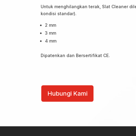
Untuk menghilangkan terak, Slat Cleaner di
kondisi standar).
2 mm
3 mm
4 mm
Dipatenkan dan Bersertifikat CE.
Slat
Cleaner
Hubungi Kami
quantity